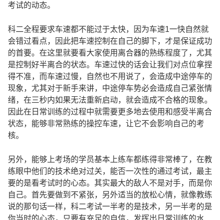
考试的动态。
科二全程要求车速都不能过于太快，因为车速1一快自然就
会错过看点，因此把车速控制在自己的脚下，才是保证成功
的首要。在这里就要看大家使用离合器的熟练程度了，尤其
是控制好半离合的状态。车速过快的话会让我们对点位拿捏
得不准，而车速过慢，自然也不用说了，会造成中途停车的
现象，尤其对于新手来讲，中途停车势必会造成自己紧张情
绪，在三秒内如果无法重新启动，就会造成不合格的现象。
因此在日常训练的过程中就需要更多地去使用和感受半离合
状态，能够非常熟练的操控车速，让它不会影响自己的考
核。
另外，能够上考场的学员基本上练车都练得非常棒了，在教
练眼中他们的技术绝对过关，能否一次性的通过考试，最主
要的是看考试时的心态。其实最大的敌人不是对手，而是你
自己。首先要做到不紧张，另外适当的放松心情，就像教练
说的那句话一样，科二考试一半考的是技术，另一半考的是
你当时的心态，只要有充足的自信，发挥出日常训练的水