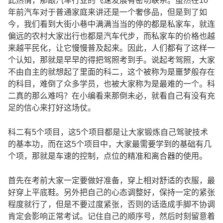
此热情，那跟汽车行业的飞速发展有密切联系。虽然在10
年前汽车对于普通家庭来讲还是一个奢侈品，但是到了如
今，我们看到大街小巷中满满当当的停的都是私家车，就连
偏远的农村大家出行也都是汽车代步，而私家车的价格也越
来越平民化，让它慢慢普及起来。因此，人们都有了这样一
个认知，那就是早早的得把驾照考到手。说起考驾照，大家
不由自主的就想起了里面的科二，这个被称为是噩梦般存在
的科目，难倒了众多学员，也被大家称为是最难的一个。科
二真的那么难吗？在小编看来那倒未必，就看自己有没有充
足的信心来打好这场仗。
科二有5个项目，这5个项目都是让大家锻炼自己驾驶技术
的基本功，而在这5个项目中，大家最需要学到的基础有几
个项，那就是车速的控制，点位的精准和离合器的使用。
首先在考前大家一定要做好准备，穿上相对舒适的衣服，最
好穿上平底鞋。另外把自己的心态调整好，保持一定的紧张
程度就行了，但是不要过度紧张，否则的话造成手脚不协调
肯定会影响正常考试。记住自己的顺序号，然后时刻留意着