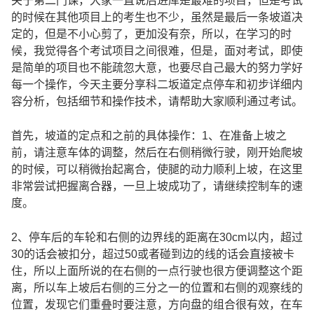
关于第二门课，大家一直说后进库是最难的项目，但是考试
的时候在其他项目上的考生也不少，虽然是最后一条坡道决
定的，但是不小心剪了，更加没有奈，所以，在学习的时
候，我觉得各个考试项目之间很难，但是，面对考试，即使
是简单的项目也不能疏忽大意，也要尽自己最大的努力学好
每一个操作，今天主要分享科二坂道定点停车和初步详细内
容分析，包括细节和操作技术，请帮助大家顺利通过考试。
首先，坡道的定点和之前的具体操作：1、在准备上坡之
前，请注意车体的调整，然后在右侧稍微行驶，刚开始爬坡
的时候，可以稍微抬起离合，使腿的动力顺利上坡，在这里
非常尝试把握离合器，一旦上坡成功了，请继续控制车的速
度。
2、停车后的车轮和右侧的边界线的距离在30cm以内，超过
30的话会被扣分，超过50或者碰到边的线的话会直接被卡
住，所以上面所说的在右侧的一点行驶也很方便调整这个距
离，所以车上坡后右侧的三分之一的位置和右侧的观察线的
位置，发现它们重叠时要注意，方向盘的组合很有效，在车