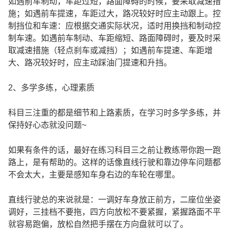
如遇前车制动，车距过短，路面障碍的时候，要采取减速措
施；如遇前车提速，车距过大，路况较好时应主动跟上。控
制挡位和车速：应根据交通实际状况，适时用换挡和制动控
制车速。如遇前车制动、车距缩短、路面障碍时，要及时采
取减速措施（轻点刹车或减挡）；如遇前车提速、车距增
大、路况较好时，应主动踩油门提速和升挡。
2、多学多练，心理素质
科目三注重的都是细节和上路素质，在学习时多学多练，并
保持好心态就没问题~
如果有条件的话，最好在练习科目三之前让教练带你跑一跑
路上，是有帮助的。这样的话像直线行驶和靠边停车问题都
不会太大，主要是感知车身右边的车轮在哪里。
直线行驶总的来说就是：一调好车身放正前方，二座位坐姿
调好，三挂档不要拖，四方向放松不要紧握，紧握路面不平
就容易跑偏，放松自然把手摆在方向盘就可以了。