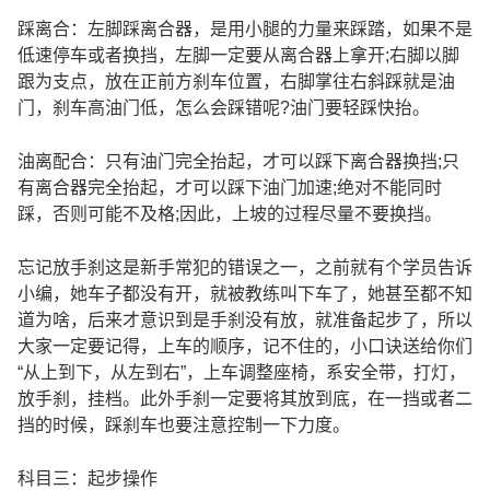
踩离合：左脚踩离合器，是用小腿的力量来踩踏，如果不是
低速停车或者换挡，左脚一定要从离合器上拿开;右脚以脚
跟为支点，放在正前方刹车位置，右脚掌往右斜踩就是油
门，刹车高油门低，怎么会踩错呢?油门要轻踩快抬。
油离配合：只有油门完全抬起，才可以踩下离合器换挡;只
有离合器完全抬起，才可以踩下油门加速;绝对不能同时
踩，否则可能不及格;因此，上坡的过程尽量不要换挡。
忘记放手刹这是新手常犯的错误之一，之前就有个学员告诉
小编，她车子都没有开，就被教练叫下车了，她甚至都不知
道为啥，后来才意识到是手刹没有放，就准备起步了，所以
大家一定要记得，上车的顺序，记不住的，小口诀送给你们
“从上到下，从左到右”，上车调整座椅，系安全带，打灯，
放手刹，挂档。此外手刹一定要将其放到底，在一挡或者二
挡的时候，踩刹车也要注意控制一下力度。
科目三：起步操作