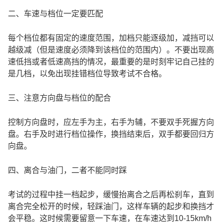
二、车速与档位一定要匹配
每个档位都有固定的速度范围，加档只能逐级加，减挡可以
越级减（但是速度必须降到该档位的范围内）。不要出现高
速低挡或者低速高挡的情况，最重要的是时刻牢记自己挂的
是几档，以免出现挂错档位导致考试不合格。
三、注意方向盘与档位的配合
控制方向盘时，应左手为主，右手为辅，不要双手死握方向
盘。右手及时进行档位操作，换挡结束后，双手都要回归方
向盘。
四、离合与油门，二者不能同时踩
考试的过程中挂一档起步，缓慢抬离合之后再松刹车，直到
离合完全松开的时候，轻踩油门，这样车辆的起步和换挡才
会平稳。这时候需要留意一下车速，在车速达到10-15km/h