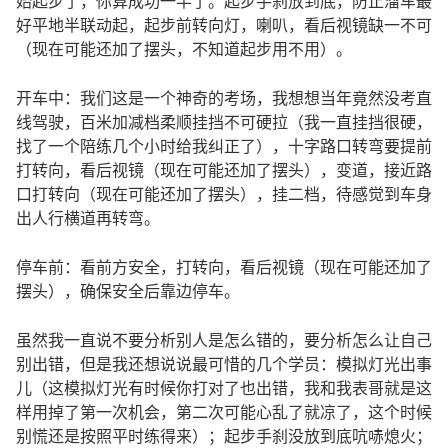
始起步了，你算成功一半了。起步手刹放到底，防止溜车最
好平地半联动起，起步前转向灯，喇叭，看后视镜缺一不可
（现在可能还加了摆头，不知道起步用不用）。
开车中：我们这是一个神奇的考场，我想想当年竟然没考直
线驾驶，百米加减档柔顺挂挡不可硬拉（我一直挂挡很硬，
找了一个陪练几个小时给我纠正了），十字路口转弯要提前
打转向，看后视镜（现在可能还加了摆头），变道，接近路
口打转向（现在可能还加了摆头），挂二档，待感觉到车身
出人行横道再转弯。
停车前：看前方安全，打转向，看后视镜（现在可能还加了
摆头），确保安全后靠边停车。
虽然我一直说不要分析别人是怎么错的，要分析怎么让自己
别出错，但是我还想说说最可惜的几个学员：模拟灯光出事
儿（这模拟灯光有时候你打对了也出错，我和我表哥就是这
样用掉了第一次机会，第二次可能心乱了就凉了，这个时候
别慌还是按照平时练得来）；起步手刹没放到底吭哧熄火；