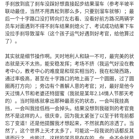
手刹放到底了刹车没踩好想直接起步结果溜车（参考半坡半
联动最佳，当然不用真松到那么多，只要别溜车就够）；最
后一个十字路口没打转向灯左右看、没看好前方路况两辆学
员车对面遇到不得不刹车结果刹熄火了、考试成功结果下车
没拉手刹导致溜车（这个孩子运气好遇到好考官，给他算过
了）。
其实就是细节操作啊。天时地利人和缺一不可，最完美的状
态就是天不太热，能安稳发挥；考场不挤（我运气好没在教
考中心，教考中心的难度是和现实相当的，我在松陵西路，
通过率极高，甚至在十字路口的地上画了一个圆圈，过了圆
圈再打方向）；旁边有个善解人意的考官；对，最好是他今
天过情人节和老婆还特甜蜜（我就是某年2.14情人节那天考
的）。当时陪练就拿出那种最恶劣的状态，一会叫我挂高
挡，一会叫我挂低档一会掉头。结果没想到我碰到的考官竟
然不是这样的人，很庆幸，因为我太紧张了以至于转弯前都
忘了变道！还是他提醒我才想起来，不然就真的凉透了。当
然了，这个世界上天才太多了，可能这一段我说的话都反其
道而行之，也能过。这样的学员是存在的，你，会不会就是