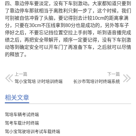
四、靠边停车要淡定，没有下车别激动。大家都知道只要到
了靠边停车那就相当于离胜利只剩一步了，这个时候，我们
可别被自信冲昏了头脑，要记得别去计较10cm的距离拿满
分，只要在30cm不压线拿到80分也是成功的，另外等车子
停好之后，不要忘记挡位置空拉上手刹等，听到语音播完成
绩之后，再把安全带解开，顺序一定要记得，没有下车别激
动等到确定安全可以开车门了再准备下车，之后就可以尽情
的释放了。
上一篇
下一篇
驾小宝驾培 计时培训终端
长沙市驾培计时终端系统
相关文章
驾培车辆考试终端
驾考车载计时终端
驾小宝驾驶培训考试车载终端